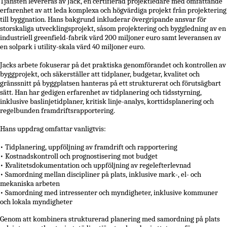
Tjänsten levereras av Jack, en certifierad projektledare med omfattande
erfarenhet av att leda komplexa och högvärdiga projekt från projektering
till byggnation. Hans bakgrund inkluderar övergripande ansvar för
storskaliga utvecklingsprojekt, såsom projektering och byggledning av en
industriell greenfield-fabrik värd 200 miljoner euro samt leveransen av
en solpark i utility-skala värd 40 miljoner euro.
Jacks arbete fokuserar på det praktiska genomförandet och kontrollen av
byggprojekt, och säkerställer att tidplaner, budgetar, kvalitet och
gränssnitt på byggplatsen hanteras på ett strukturerat och förutsägbart
sätt. Han har gedigen erfarenhet av tidplanering och tidsstyrning,
inklusive baslinjetidplaner, kritisk linje-analys, korttidsplanering och
regelbunden framdriftsrapportering.
Hans uppdrag omfattar vanligtvis:
• Tidplanering, uppföljning av framdrift och rapportering
• Kostnadskontroll och prognostisering mot budget
• Kvalitetsdokumentation och uppföljning av regelefterlevnad
• Samordning mellan discipliner på plats, inklusive mark-, el- och
mekaniska arbeten
• Samordning med intressenter och myndigheter, inklusive kommuner
och lokala myndigheter
Genom att kombinera strukturerad planering med samordning på plats