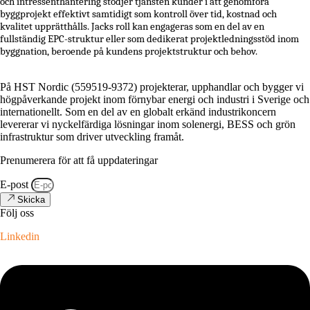
och intressenthantering stödjer tjänsten kunder i att genomföra
byggprojekt effektivt samtidigt som kontroll över tid, kostnad och
kvalitet upprätthålls. Jacks roll kan engageras som en del av en
fullständig EPC-struktur eller som dedikerat projektledningsstöd inom
byggnation, beroende på kundens projektstruktur och behov.
På HST Nordic (559519-9372) projekterar, upphandlar och bygger vi
högpåverkande projekt inom förnybar energi och industri i Sverige och
internationellt. Som en del av en globalt erkänd industrikoncern
levererar vi nyckelfärdiga lösningar inom solenergi, BESS och grön
infrastruktur som driver utveckling framåt.
Prenumerera för att få uppdateringar
E-post
Skicka
Följ oss
Linkedin