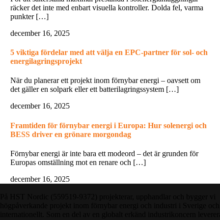
räcker det inte med enbart visuella kontroller. Dolda fel, varma
punkter […]
december 16, 2025
5 viktiga fördelar med att välja en EPC-partner för sol- och
energilagringsprojekt
När du planerar ett projekt inom förnybar energi – oavsett om
det gäller en solpark eller ett batterilagringssystem […]
december 16, 2025
Framtiden för förnybar energi i Europa: Hur solenergi och
BESS driver en grönare morgondag
Förnybar energi är inte bara ett modeord – det är grunden för
Europas omställning mot en renare och […]
december 16, 2025
På HST Nordic (559519-9372) projekterar, upphandlar och bygger vi
högpåverkande projekt inom förnybar energi och industri i Sverige och
internationellt. Som en del av en globalt erkänd industrikoncern leverer