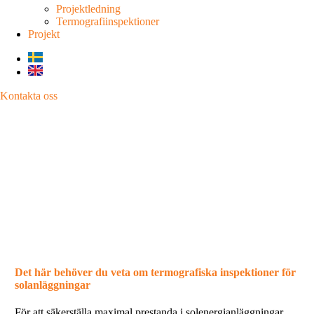
Projektledning
Termografiinspektioner
Projekt
Kontakta oss
wpadmin
Det här behöver du veta om
termografiska inspektioner för
solanläggningar
Det här behöver du veta om termografiska inspektioner för
solanläggningar
För att säkerställa maximal prestanda i solenergianläggningar