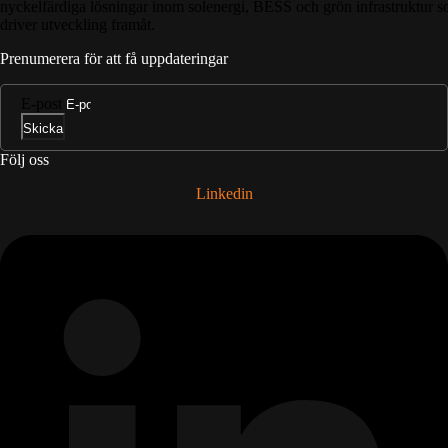
nyckelfärdiga lösningar inom solenergi, BESS och grön infrastruktur 
driver utveckling framåt.
Prenumerera för att få uppdateringar
E-post
Skicka
Följ oss
Linkedin